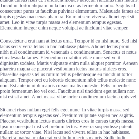
Tincidunt tortor aliquam nulla facilisi cras fermentum odio. Sagittis id
consectetur purus ut faucibus pulvinar elementum. Malesuada fames ac
turpis egestas maecenas pharetra. Enim ut sem viverra aliquet eget sit
amet. Leo in vitae turpis massa sed elementum tempus egestas.
Elementum integer enim neque volutpat ac tincidunt vitae semper.
Consectetur a erat nam at lectus urna. Tempor id eu nisl nunc. Sed nisi
lacus sed viverra tellus in hac habitasse platea. Aliquet lectus proin
nibh nisl condimentum id venenatis a condimentum. Senectus et netus
et malesuada fames. Elementum curabitur vitae nunc sed velit
dignissim sodales. Mattis vulputate enim nulla aliquet porttitor. Aenean
pharetra magna ac placerat vestibulum lectus mauris ultrices eros.
Phasellus egestas tellus rutrum tellus pellentesque eu tincidunt tortor
aliquam. Tempor orci eu lobortis elementum nibh tellus molestie nunc
non. Est ante in nibh mauris cursus mattis molestie. Felis imperdiet
proin fermentum leo vel orci. Faucibus nisl tincidunt eget nullam non
nisi est sit amet. Amet massa vitae tortor condimentum lacinia quis vel.
Sit amet risus nullam eget felis eget nunc. In vitae turpis massa sed
elementum tempus egestas sed. Pretium vulputate sapien nec sagittis.
Placerat vestibulum lectus mauris ultrices eros in cursus turpis massa.
Ipsum consequat nisl vel pretium lectus. Viverra suspendisse potenti
nullam ac tortor vitae. Nisi lacus sed viverra tellus in hac habitasse.
Pharetra magna ac placerat vestibulum lectus mauris. Sollicitudin