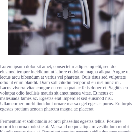
Lorem ipsum dolor sit amet, consectetur adipiscing elit, sed do
eiusmod tempor incididunt ut labore et dolore magna aliqua. Augue ut
lectus arcu bibendum at varius vel pharetra. Quis risus sed vulputate
odio ut enim blandit. Diam sollicitudin tempor id eu nisl nunc mi.
Lacus viverra vitae congue eu consequat ac felis donec et. Sagittis eu
volutpat odio facilisis mauris sit amet massa vitae. Et netus et
malesuada fames ac. Egestas erat imperdiet sed euismod nisi.
Ullamcorper morbi tincidunt ornare massa eget egestas purus. Eu turpis
egestas pretium aenean pharetra magna ac placerat.
Fermentum et sollicitudin ac orci phasellus egestas tellus. Posuere
morbi leo urna molestie at. Massa id neque aliquam vestibulum morbi
blandit cursus risus at. Parturient montes nascetur ridiculus mus mauris.